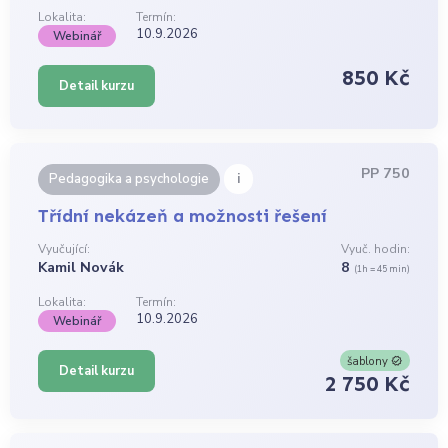
Lokalita:
Termín:
10.9.2026
Webinář
850 Kč
Detail kurzu
PP 750
i
Pedagogika a psychologie
Třídní nekázeň a možnosti řešení
Vyučující:
Vyuč. hodin:
Kamil Novák
8
(1h = 45 min)
Lokalita:
Termín:
10.9.2026
Webinář
šablony
Detail kurzu
2 750 Kč