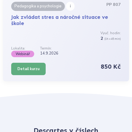
PP 807
i
Pedagogika a psychologie
Jak zvládat stres a náročné situace ve
škole
Vyuč. hodin:
2
(1h = 45 min)
Lokalita:
Termín:
14.9.2026
Webinář
850 Kč
Detail kurzu
Descartes v číslech