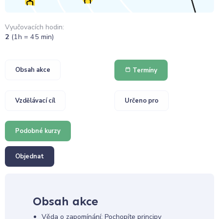
Vyučovacích hodin:
2
(1h = 45 min)
Obsah akce
Termíny
Vzdělávací cíl
Určeno pro
Podobné kurzy
Objednat
Obsah akce
Věda o zapomínání: Pochopíte principy