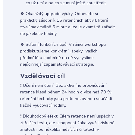
co už umí a na co se musí ještě soustředit.
🍀 Okamžitý upgrade výuky: Odnesete si
praktický zásobník 15 retenčních aktivit, které
trvají maximálně 5 minut a lze je okamžitě zařadit
do jakékoliv hodiny.
🍀 Sdílení funkčních tipů: V rámci workshopu
prodiskutujeme konkrétní „špeky“ vašich
předmětů a společně na ně vymyslíme
nejúčinnější zapamatovávací strategie.
Vzdělávací cíl
❗️ Učení není čtení: Bez aktivního procvičování
retence klesá během 24 hodin o více než 70 %;
retenční techniky jsou proto nezbytnou součástí
každé vyučovací hodiny.
❗️ Dlouhodobý efekt: Cílem retence není úspěch v
zítřejším testu, ale schopnost žáka využít získané
znalosti i po několika měsících či letech v