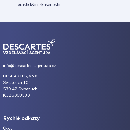
s praktickými zkušenostmi.
info@descartes-agentura.cz
DESCARTES, v.o.s.
Svratouch 104
539 42 Svratouch
IČ: 26008530
Rychlé odkazy
Úvod