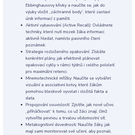
Ebbinghausovy křivky a naučíte se, jak do
výuky vložit „záchranné body“, které zastaví
únik informací z paměti.
Aktivní vybavování (Active Recall): Ovládnete
techniky, které nutí mozek žáka informaci
aktivně hledat, namísto pasivního čtení
poznámek.
Strategie rozloženého opakování: Získáte
konkrétní plány, jak efektivně plánovat
opakovací cykly v rámci týdnů i celého pololetí
pro maximální retenci.
Mnemotechnické mřížky: Naučíte se vytvářet
vizuální a asociativní kotvy, které žákům
pomohou bleskově vyvolat i složitá fakta a
data.
Propojování souvislostí: Zjistíte, jak nové učivo
„přiháčkovat“ k tomu, co už žáci znají, čímž
vytvoříte pevnou a trvalou vědomostní síť.
Metakognitivní dovednosti: Naučíte žáky, jak
mají sami monitorovat své učení, aby poznali,