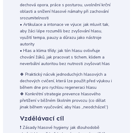
dechová opora, práce s posturou, uvolnění krční
oblasti a snížení hlasové námahy při zachování
srozumitelnosti
• Artikulace a intonace ve výuce: jak mluvit tak,
aby žáci lépe rozuměli bez zvyšování hlasu,
využití tempa, pauzy a důrazu jako nástroje
autority
• Hlas a klima třídy: jak tón hlasu ovlivňuje
chování žáků, jak pracovat s tichem, klidem a
neverbální autoritou bez nutnosti zvyšovat hlas
🍀 Praktický nácvik jednoduchých hlasových a
dechových cvičení, která lze použít před výukou i
během dne pro rychlou regeneraci hlasu
🍀 Konkrétní strategie prevence hlasového
přetížení v běžném školním provozu (co dělat
jinak během vyučování, aby hlas „neodcházel“)
Vzdělávací cíl
❗ Zásady hlasové hygieny: jak dlouhodobě