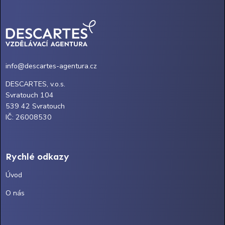
info@descartes-agentura.cz
DESCARTES, v.o.s.
Svratouch 104
539 42 Svratouch
IČ: 26008530
Rychlé odkazy
Úvod
O nás