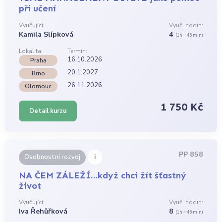
při učení
Vyučující:
Vyuč. hodin:
Kamila Slípková
4
(1h = 45 min)
Lokalita:
Termín:
16.10.2026
Praha
20.1.2027
Brno
26.11.2026
Olomouc
1 750 Kč
Detail kurzu
PP 858
i
Osobnostní rozvoj
NA ČEM ZÁLEŽÍ…když chci žít šťastný
život
Vyučující:
Vyuč. hodin:
Iva Řehůřková
8
(1h = 45 min)