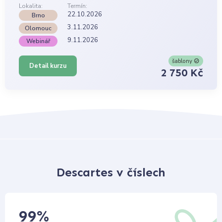
Lokalita:
Termín:
22.10.2026
Brno
3.11.2026
Olomouc
9.11.2026
Webinář
šablony
Detail kurzu
2 750 Kč
Descartes v číslech
99
%