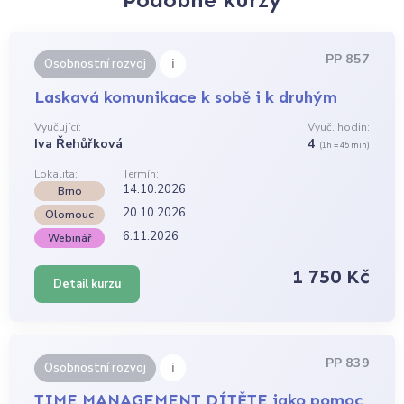
PP 857
i
Osobnostní rozvoj
Laskavá komunikace k sobě i k druhým
Vyučující:
Vyuč. hodin:
Iva Řehůřková
4
(1h = 45 min)
Lokalita:
Termín:
14.10.2026
Brno
20.10.2026
Olomouc
6.11.2026
Webinář
1 750 Kč
Detail kurzu
PP 839
i
Osobnostní rozvoj
TIME MANAGEMENT DÍTĚTE jako pomoc