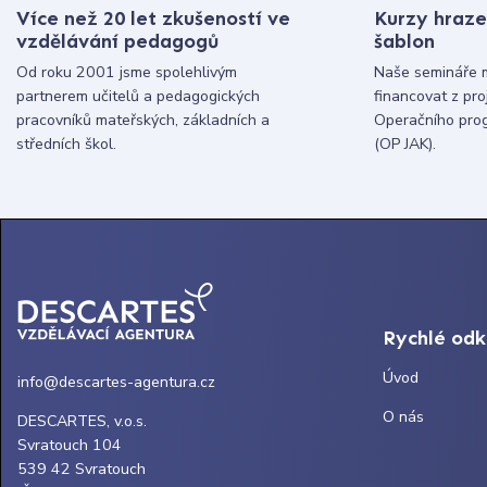
Více než 20 let zkušeností ve
Kurzy hraze
vzdělávání pedagogů
šablon
Od roku 2001 jsme spolehlivým
Naše semináře 
partnerem učitelů a pedagogických
financovat z pr
pracovníků mateřských, základních a
Operačního pro
středních škol.
(OP JAK).
Rychlé od
Úvod
info@descartes-agentura.cz
O nás
DESCARTES, v.o.s.
Svratouch 104
539 42 Svratouch