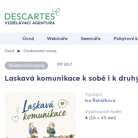
Úvod
Webináře
Semináře
Pobytové k
Úvod
Osobnostní rozvoj
PP 857
Osobnostní rozvoj
Laskavá komunikace k sobě i k dru
Vyučující:
Iva Řehůřková
Vyučovacích hodin:
4
(1h = 45 min)