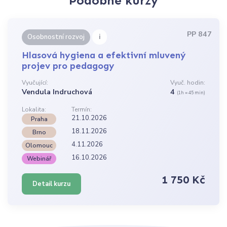
Podobné kurzy
PP 847
i
Osobnostní rozvoj
Hlasová hygiena a efektivní mluvený
projev pro pedagogy
Vyučující:
Vyuč. hodin:
Vendula Indruchová
4
(1h = 45 min)
Lokalita:
Termín:
21.10.2026
Praha
18.11.2026
Brno
4.11.2026
Olomouc
16.10.2026
Webinář
1 750 Kč
Detail kurzu