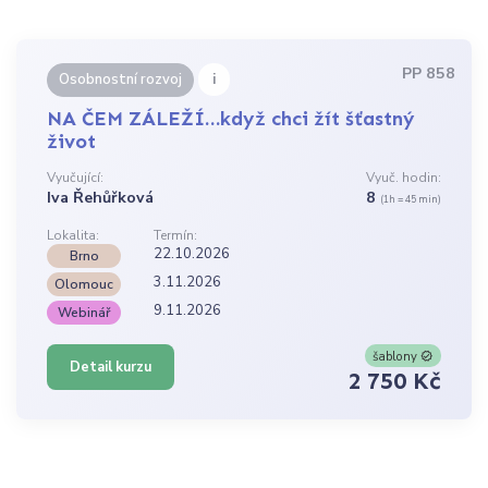
PP 858
i
Osobnostní rozvoj
NA ČEM ZÁLEŽÍ…když chci žít šťastný
život
Vyučující:
Vyuč. hodin:
Iva Řehůřková
8
(1h = 45 min)
Lokalita:
Termín:
22.10.2026
Brno
3.11.2026
Olomouc
9.11.2026
Webinář
šablony
Detail kurzu
2 750 Kč