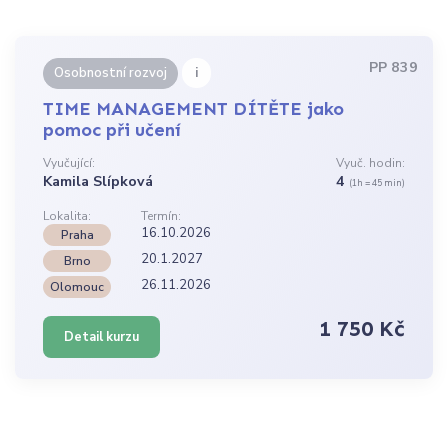
PP 839
i
Osobnostní rozvoj
TIME MANAGEMENT DÍTĚTE jako
pomoc při učení
Vyučující:
Vyuč. hodin:
Kamila Slípková
4
(1h = 45 min)
Lokalita:
Termín:
16.10.2026
Praha
20.1.2027
Brno
26.11.2026
Olomouc
1 750 Kč
Detail kurzu