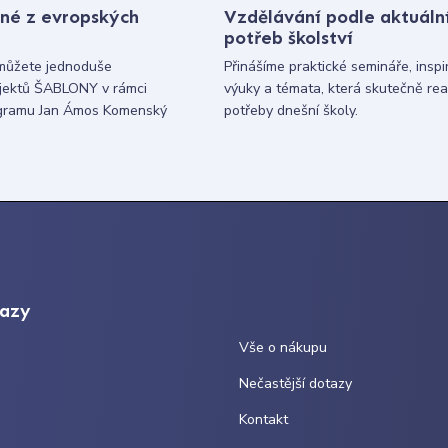
né z evropských
Vzdělávání podle aktuáln
potřeb školství
můžete jednoduše
Přinášíme praktické semináře, inspi
ojektů ŠABLONY v rámci
výuky a témata, která skutečně rea
gramu Jan Ámos Komenský
potřeby dnešní školy.
kazy
Vše o nákupu
Nečastější dotazy
Kontakt