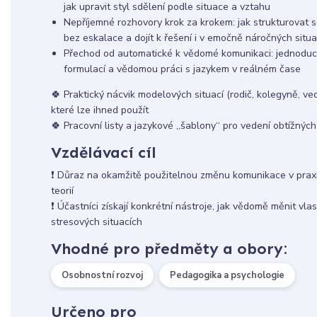
jak upravit styl sdělení podle situace a vztahu
Nepříjemné rozhovory krok za krokem: jak strukturovat s
bez eskalace a dojít k řešení i v emočně náročných situa
Přechod od automatické k vědomé komunikaci: jednoduc
formulací a vědomou práci s jazykem v reálném čase
🍀 Praktický nácvik modelových situací (rodič, kolegyně, ved
které lze ihned použít
🍀 Pracovní listy a jazykové „šablony“ pro vedení obtížnýc
Vzdělávací cíl
❗ Důraz na okamžitě použitelnou změnu komunikace v praxi,
teorií
❗ Účastníci získají konkrétní nástroje, jak vědomě měnit vla
stresových situacích
Vhodné pro předměty a obory:
Osobnostní rozvoj
Pedagogika a psychologie
Určeno pro