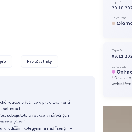
Termín:
20.10.202
Lokalita:
Olom
Termín:
06.11.202
pro
Pro účastníky
Lokalita:
Onlin
* Odkaz do 
webinářem
ké reakce v řeči, co v praxi znamená
i spolupráci
res, sebejistotu a reakce v náročných
zorce myšlení
upu k rodičům, kolegyním a nadřízeným –