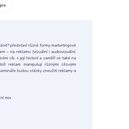
pro
ánit?
představí různé formy marketingové
m – na reklamu (vizuální i audiovizuální,
ími cíli, s její historií a zaměří se také na
toři reklam manipulují různými cílovými
semináře budou otázky zneužití reklamy a
ní mix