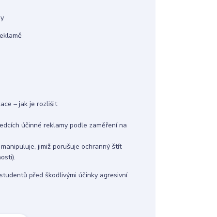
my
reklamě
e – jak je rozlišit
ředcích účinné reklamy podle zaměření na
manipuluje, jimiž porušuje ochranný štít
osti).
studentů před škodlivými účinky agresivní