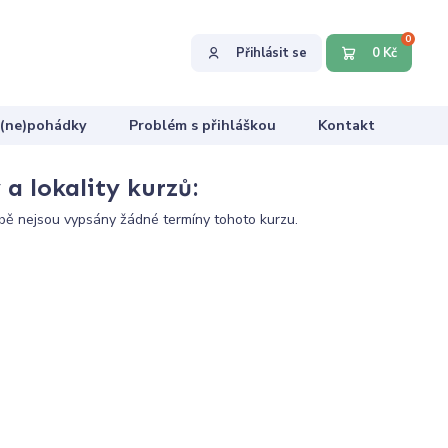
0
Přihlásit se
0 Kč
 (ne)pohádky
Problém s přihláškou
Kontakt
a lokality kurzů:
ě nejsou vypsány žádné termíny tohoto kurzu.