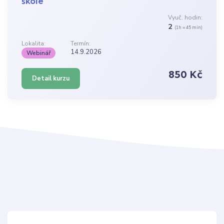
škole
Vyuč. hodin:
2
(1h = 45 min)
Lokalita:
Termín:
14.9.2026
Webinář
850 Kč
Detail kurzu