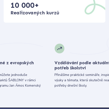
10 000
+
Realizovaných kurzů
né z evropských
Vzdělávání podle aktuáln
potřeb školství
můžete jednoduše
Přinášíme praktické semináře, inspi
ojektů ŠABLONY v rámci
výuky a témata, která skutečně rea
gramu Jan Ámos Komenský
potřeby dnešní školy.