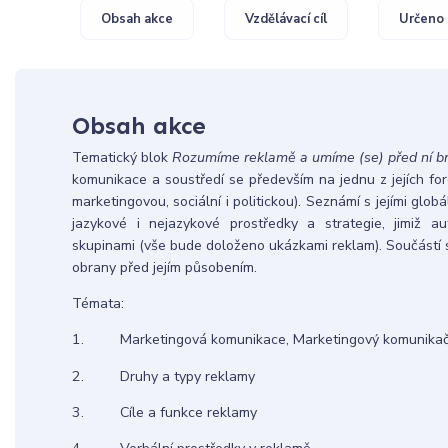
Obsah akce
Vzdělávací cíl
Určeno 
Obsah akce
Tematický blok
Rozumíme reklamě a umíme (se) před ní br
komunikace a soustředí se především na jednu z jejích fore
marketingovou, sociální i politickou). Seznámí s jejími globáln
jazykové i nejazykové prostředky a strategie, jimiž au
skupinami (vše bude doloženo ukázkami reklam). Součástí 
obrany před jejím působením.
Témata:
1. Marketingová komunikace, Marketingový komunikač
2. Druhy a typy reklamy
3. Cíle a funkce reklamy