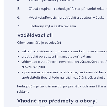
4. Verbální prostředky v reklamě
5. Cílová skupina – rozhodující faktor při tvorbě rekla
6. Vývoj vyjadřovacích prostředků a strategií v české 
7. Odborný styl a česká reklama
Vzdělávací cíl
Cílem semináře je osvojování:
základních vědomostí z masové a marketingové komunikac
prostředků persvazivní i manipulativní reklamy
vědomostí o verbálních i neverbálních výrazových prost
cílovou skupinu
a především upozornění na strategie, jimiž námi reklama 
spotřebitelů (bez ohledu na jejich vzdělání, věk a zkušen
Pedagogům je tak dán návod, jak přispět k ochraně žáků a 
reklamy.
Vhodné pro předměty a obory: