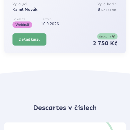
Vyučující:
Vyuč. hodin:
Kamil Novák
8
(1h = 45 min)
Lokalita:
Termín:
10.9.2026
Webinář
šablony
Detail kurzu
2 750 Kč
Descartes v číslech