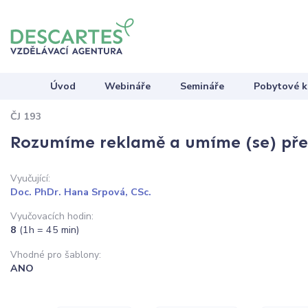
Úvod
Webináře
Semináře
Pobytové k
ČJ 193
Rozumíme reklamě a umíme (se) před
Vyučující:
Doc. PhDr. Hana Srpová, CSc.
Vyučovacích hodin:
8
(1h = 45 min)
Vhodné pro šablony:
ANO