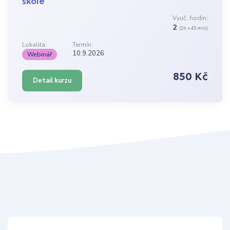
škole
Vyuč. hodin:
2
(1h = 45 min)
Lokalita:
Termín:
10.9.2026
Webinář
850 Kč
Detail kurzu