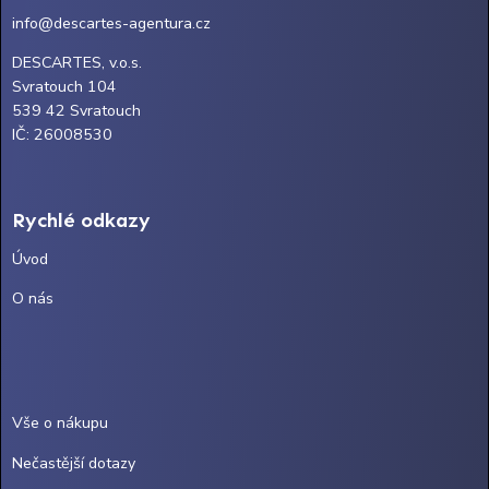
info@descartes-agentura.cz
DESCARTES, v.o.s.
Svratouch 104
539 42 Svratouch
IČ: 26008530
Rychlé odkazy
Úvod
O nás
Vše o nákupu
Nečastější dotazy