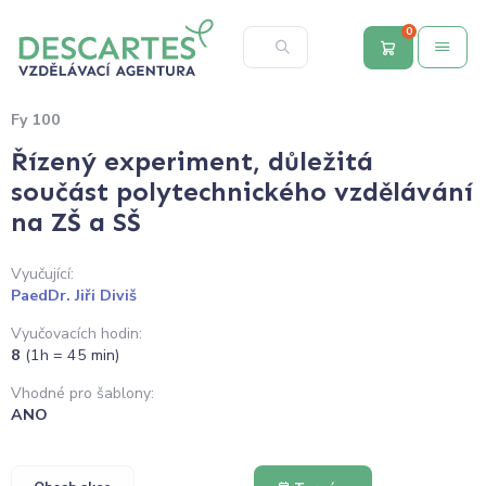
0
Fy 100
Řízený experiment, důležitá
součást polytechnického vzdělávání
na ZŠ a SŠ
Vyučující:
PaedDr. Jiři Diviš
Vyučovacích hodin:
8
(1h = 45 min)
Vhodné pro šablony:
ANO