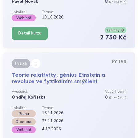
Pavel Novák
8
(1h = 45 min)
Lokalita:
Termín:
19.10.2026
Webinář
šablony
Detail kurzu
2 750 Kč
FY 156
i
Fyzika
Teorie relativity, génius Einstein a
revoluce ve fyzikálním smýšlení
Vyučující:
Vyuč. hodin:
Ondřej Kořistka
8
(1h = 45 min)
Lokalita:
Termín:
16.11.2026
Praha
23.11.2026
Olomouc
4.12.2026
Webinář