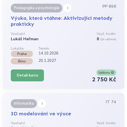
PP 868
i
Pedagogika a psychologie
Výuka, která vtáhne: Aktivizující metody
prakticky
Vyučující:
Vyuč. hodin:
Lukáš Heřman
8
(1h = 45 min)
Lokalita:
Termín:
14.10.2026
Praha
20.1.2027
Brno
šablony
Detail kurzu
2 750 Kč
IT 74
i
Informatika
3D modelování ve výuce
Vyučující:
Vyuč. hodin: