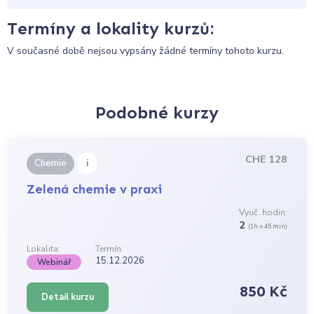
Termíny a lokality kurzů:
V současné době nejsou vypsány žádné termíny tohoto kurzu.
Podobné kurzy
CHE 128
i
Chemie
Zelená chemie v praxi
Vyuč. hodin:
2
(1h = 45 min)
Lokalita:
Termín:
15.12.2026
Webinář
850 Kč
Detail kurzu