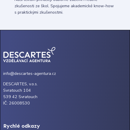
zkušenosti ze škol. Spojujeme akademické know-how
s praktickými zkušenostmi.
info@descartes-agentura.cz
DESCARTES, v.o.s.
Svratouch 104
539 42 Svratouch
IČ: 26008530
Rychlé odkazy