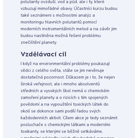
polutanty ovzduší, vod a půd, ale i ty, které
vzbuzují mimořádné obavy. Účastníci kurzu budou
také seznámeni s možnostmi analýz a
monitoringu hlavních polutantů pomocí
moderních instrumentálních metod a na závěr jim
budou nastíněna možná řešení problému
znečištění planety.
Vzdělávací cíl
I když na environmentální problémy poukazují
vědci z celého světa, stále se jim nevěnuje
dostatečná pozornost. Důkazem je i to, že nejen
široká veřejnost, ale i mnoho absolventů
středních a vysokých škol nemá o chemickém
zamoření planety a o rizicích s tím spojených
povědomí a na vypouštění toxických látek do
okolí se dokonce sami podílí řadou svých
každodenních aktivit. Cílem akce je tedy seznámit
posluchače s chemickými látkami a moderními
toxikanty, se kterými se běžně setkáváme,