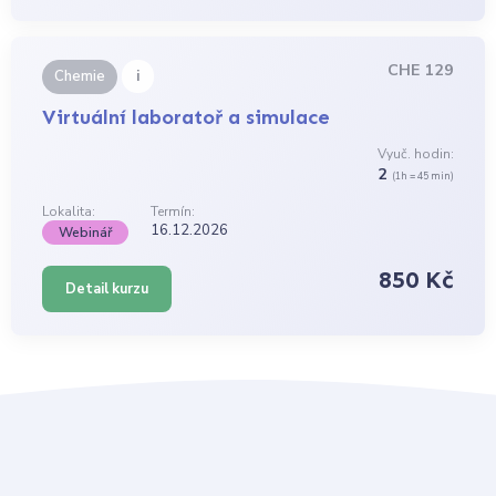
CHE 129
i
Chemie
Virtuální laboratoř a simulace
Vyuč. hodin:
2
(1h = 45 min)
Lokalita:
Termín:
16.12.2026
Webinář
850 Kč
Detail kurzu