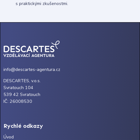
s praktickými zkušenostmi.
info@descartes-agentura.cz
DESCARTES, v.o.s.
Svratouch 104
539 42 Svratouch
IČ: 26008530
Rychlé odkazy
Úvod