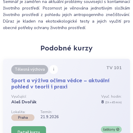
Seminář je zaměřen na aktuální problémy související s kontaminací
životního prostředí. Pozornost je věnována jednotlivým složkám
životního prostředí z pohledu jejich antropogenního znečišťování.
Důraz je kladen na ekotoxikologické testy a jejich využití pro
obecné potřeby ochrany životního prostředí.
Podobné kurzy
TV 101
i
Tělesná výchova
Sport a výživa očima vědce – aktuální
pohled v teorii i praxi
Vyučující:
Vyuč. hodin:
Aleš Dvořák
8
(1h = 45 min)
Lokalita:
Termín:
21.9.2026
Praha
šablony
Detail kurzu