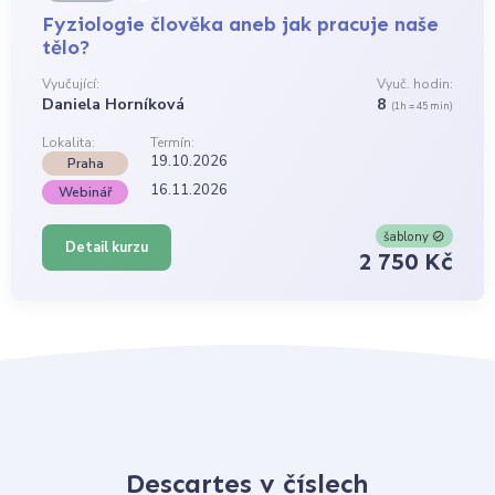
Fyziologie člověka aneb jak pracuje naše
tělo?
Vyučující:
Vyuč. hodin:
Daniela Horníková
8
(1h = 45 min)
Lokalita:
Termín:
19.10.2026
Praha
16.11.2026
Webinář
šablony
Detail kurzu
2 750 Kč
Descartes v číslech