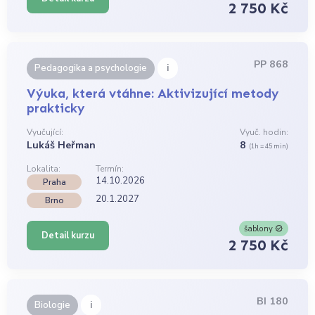
2 750 Kč
PP 868
i
Pedagogika a psychologie
Výuka, která vtáhne: Aktivizující metody
prakticky
Vyučující:
Vyuč. hodin:
Lukáš Heřman
8
(1h = 45 min)
Lokalita:
Termín:
14.10.2026
Praha
20.1.2027
Brno
šablony
Detail kurzu
2 750 Kč
BI 180
i
Biologie