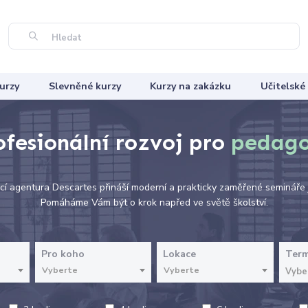
Hledat
urzy
Slevněné kurzy
Kurzy na zakázku
Učitelské
ofesionální rozvoj pro
pedag
í agentura Descartes přináší moderní a prakticky zaměřené semináře j
Pomáháme Vám být o krok napřed ve světě školství.
Pro koho
Lokace
Term
Vyberte
Vyberte