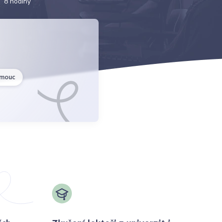
8 hodiny
y
omouc