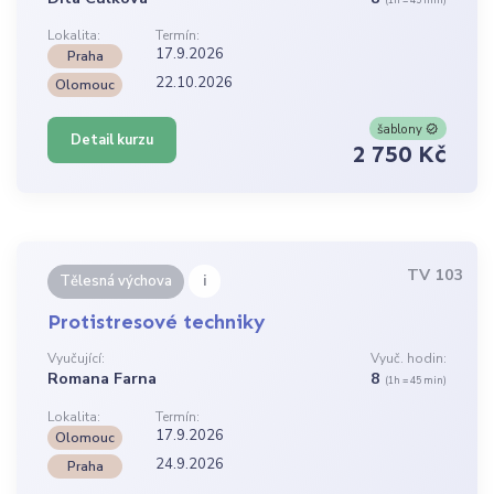
Lokalita:
Termín:
17.9.2026
Praha
22.10.2026
Olomouc
šablony
Detail kurzu
2 750 Kč
TV 103
i
Tělesná výchova
Protistresové techniky
Vyučující:
Vyuč. hodin:
Romana Farna
8
(1h = 45 min)
Lokalita:
Termín:
17.9.2026
Olomouc
24.9.2026
Praha