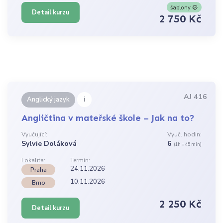
šablony
Detail kurzu
2 750 Kč
AJ 416
i
Anglický jazyk
Angličtina v mateřské škole – Jak na to?
Vyučující:
Vyuč. hodin:
Sylvie Doláková
6
(1h = 45 min)
Lokalita:
Termín:
24.11.2026
Praha
10.11.2026
Brno
2 250 Kč
Detail kurzu