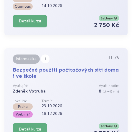
14.10.2026
Olomouc
šablony
Detail kurzu
2 750 Kč
IT 76
i
Informatika
Bezpečné použití počítačových sítí doma
i ve škole
Vyučující:
Vyuč. hodin:
Zdeněk Votruba
8
(1h = 45 min)
Lokalita:
Termín:
23.10.2026
Praha
18.12.2026
Webinář
šablony
Detail kurzu