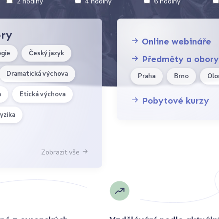
2 hodiny
4 hodiny
6 hodiny
ory
Online webináře
ogie
Český jazyk
Předměty a obor
Dramatická výchova
Praha
Brno
Ol
a
Etická výchova
Pobytové kurzy
yzika
Zobrazit vše