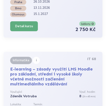
26.10.2026
Praha
13.11.2026
Brno
15.1.2027
Olomouc
šablony
Detail kurzu
2 750 Kč
IT 68
i
Informatika
E-learning – zásady využití LMS Moodle
pro základní, střední i vysoké školy
včetně možnosti začlenění
multimediálního vzdělávání
Vyučující:
Vyuč. hodin:
Zdeněk Votruba
8
(1h = 45 min)
Lokalita:
Termín: