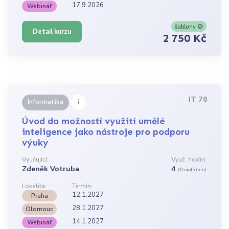
17.9.2026
Webinář
šablony
Detail kurzu
2 750 Kč
IT 78
i
Informatika
Úvod do možností využití umělé
inteligence jako nástroje pro podporu
výuky
Vyučující:
Vyuč. hodin:
Zdeněk Votruba
4
(1h = 45 min)
Lokalita:
Termín:
12.1.2027
Praha
28.1.2027
Olomouc
14.1.2027
Webinář