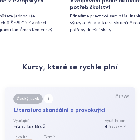
né z evropských
Vzdělávání podle aktuáln
potřeb školství
můžete jednoduše
Přinášíme praktické semináře, inspi
ojektů ŠABLONY v rámci
výuky a témata, která skutečně rea
gramu Jan Ámos Komenský
potřeby dnešní školy.
Kurzy, které se rychle plní
ČJ 389
i
Český jazyk
Literatura skandální a provokující
Vyučující:
Vyuč. hodin:
František Brož
4
(1h = 45 min)
Lokalita:
Termín: