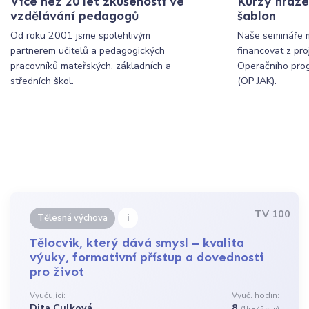
Více než 20 let zkušeností ve
Kurzy hraze
vzdělávání pedagogů
šablon
Od roku 2001 jsme spolehlivým
Naše semináře 
partnerem učitelů a pedagogických
financovat z pr
pracovníků mateřských, základních a
Operačního pro
středních škol.
(OP JAK).
TV 100
i
Tělesná výchova
Tělocvik, který dává smysl – kvalita
výuky, formativní přístup a dovednosti
pro život
Vyučující:
Vyuč. hodin:
Dita Culková
8
(1h = 45 min)