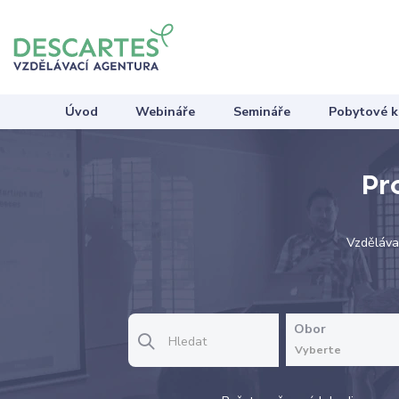
Úvod
Webináře
Semináře
Pobytové k
Pr
Vzdělávac
Obor
Vyberte