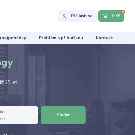
0
Přihlásit se
0 Kč
 (ne)pohádky
Problém s přihláškou
Kontakt
ogy
iž 25 let.
ín
Hledat