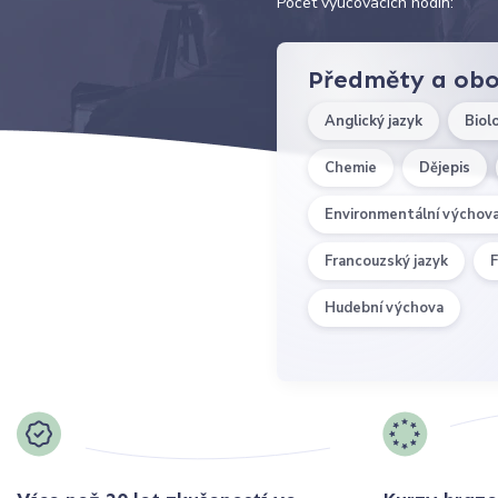
Počet vyučovacích hodin:
Předměty a ob
Anglický jazyk
Biol
Chemie
Dějepis
Environmentální výchov
Francouzský jazyk
F
Hudební výchova