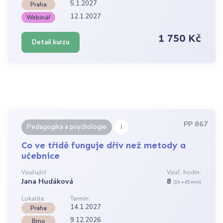
5.1.2027
Praha
12.1.2027
Webinář
1 750 Kč
Detail kurzu
PP 867
i
Pedagogika a psychologie
Co ve třídě funguje dřív než metody a
učebnice
Vyučující:
Vyuč. hodin:
Jana Hudáková
8
(1h = 45 min)
Lokalita:
Termín:
14.1.2027
Praha
9.12.2026
Brno