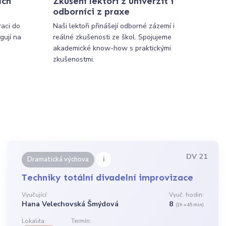
ích
Zkušení lektoři z univerzit i
odborníci z praxe
raci do
Naši lektoři přinášejí odborné zázemí i
gují na
reálné zkušenosti ze škol. Spojujeme
akademické know-how s praktickými
zkušenostmi.
DV 21
i
Dramatická výchova
Techniky totální divadelní improvizace
Vyučující:
Vyuč. hodin:
Hana Velechovská Šmýdová
8
(1h = 45 min)
Lokalita:
Termín: