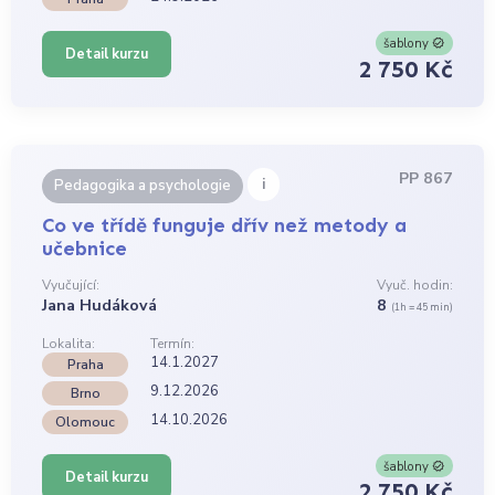
šablony
Detail kurzu
2 750 Kč
PP 867
i
Pedagogika a psychologie
Co ve třídě funguje dřív než metody a
učebnice
Vyučující:
Vyuč. hodin:
Jana Hudáková
8
(1h = 45 min)
Lokalita:
Termín:
14.1.2027
Praha
9.12.2026
Brno
14.10.2026
Olomouc
šablony
Detail kurzu
2 750 Kč