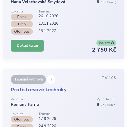
Hana Velechovská Šmýdová
8
(1h = 45 min)
Lokalita:
Termín:
26.10.2026
Praha
13.11.2026
Brno
15.1.2027
Olomouc
šablony
Detail kurzu
2 750 Kč
TV 103
i
Tělesná výchova
Protistresové techniky
Vyučující:
Vyuč. hodin:
Romana Farna
8
(1h = 45 min)
Lokalita:
Termín:
17.9.2026
Olomouc
24.9.2026
Praha