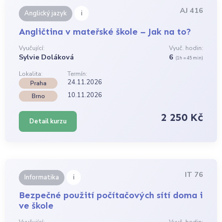
AJ 416
i
Anglický jazyk
Angličtina v mateřské škole – Jak na to?
Vyučující:
Vyuč. hodin:
Sylvie Doláková
6
(1h = 45 min)
Lokalita:
Termín:
24.11.2026
Praha
10.11.2026
Brno
2 250 Kč
Detail kurzu
IT 76
i
Informatika
Bezpečné použití počítačových sítí doma i
ve škole