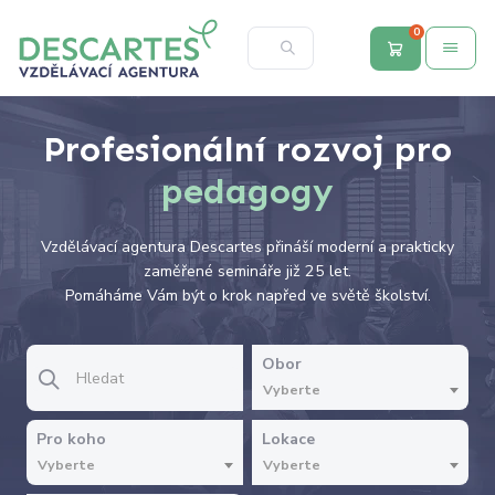
0
Profesionální rozvoj pro
pedagogy
Vzdělávací agentura Descartes přináší moderní a prakticky
zaměřené semináře již 25 let.
Pomáháme Vám být o krok napřed ve světě školství.
Obor
Vyberte
Pro koho
Lokace
Vyberte
Vyberte