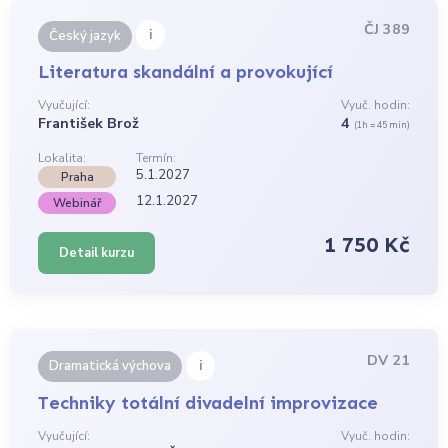
ČJ 389
i
Český jazyk
Literatura skandální a provokující
Vyučující:
Vyuč. hodin:
František Brož
4
(1h = 45 min)
Lokalita:
Termín:
5.1.2027
Praha
12.1.2027
Webinář
1 750 Kč
Detail kurzu
DV 21
i
Dramatická výchova
Techniky totální divadelní improvizace
Vyučující:
Vyuč. hodin: