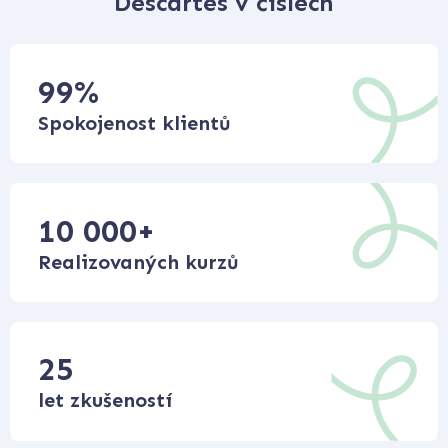
Descartes v číslech
99
%
Spokojenost klientů
10 000
+
Realizovaných kurzů
25
let zkušeností