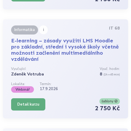
IT 68
i
Informatika
E-learning – zásady využití LMS Moodle
pro základní, střední i vysoké školy včetně
možnosti začlenění multimediálního
vzdělávání
Vyučující:
Vyuč. hodin:
Zdeněk Votruba
8
(1h = 45 min)
Lokalita:
Termín:
17.9.2026
Webinář
šablony
Detail kurzu
2 750 Kč