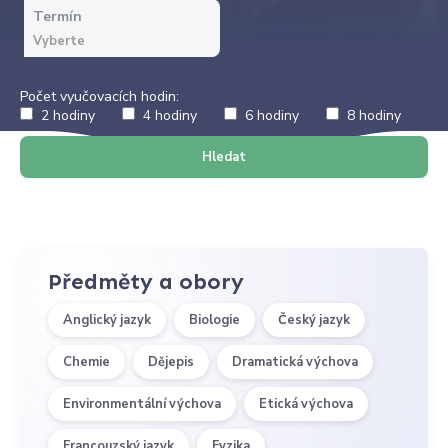
Termín
Počet vyučovacích hodin:
2 hodiny
4 hodiny
6 hodiny
8 hodiny
Hledat
Předměty a obory
Anglický jazyk
Biologie
Český jazyk
Chemie
Dějepis
Dramatická výchova
Environmentální výchova
Etická výchova
Francouzský jazyk
Fyzika