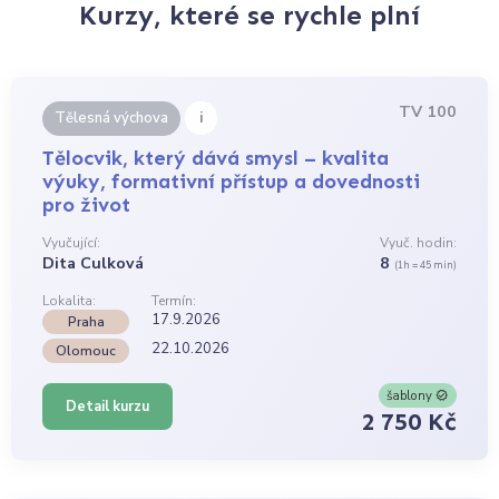
Kurzy, které se rychle plní
TV 100
i
Tělesná výchova
Tělocvik, který dává smysl – kvalita
výuky, formativní přístup a dovednosti
pro život
Vyučující:
Vyuč. hodin:
Dita Culková
8
(1h = 45 min)
Lokalita:
Termín:
17.9.2026
Praha
22.10.2026
Olomouc
šablony
Detail kurzu
2 750 Kč