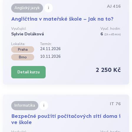
AJ 416
i
Anglický jazyk
Angličtina v mateřské škole – Jak na to?
Vyučující:
Vyuč. hodin:
Sylvie Doláková
6
(1h = 45 min)
Lokalita:
Termín:
24.11.2026
Praha
10.11.2026
Brno
2 250 Kč
Detail kurzu
IT 76
i
Informatika
Bezpečné použití počítačových sítí doma i
ve škole