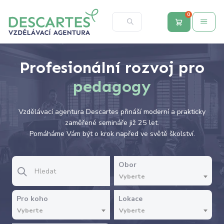
0
Profesionální rozvoj pro
pedagogy
Vzdělávací agentura Descartes přináší moderní a prakticky
zaměřené semináře již 25 let.
Pomáháme Vám být o krok napřed ve světě školství.
Obor
Vyberte
Pro koho
Lokace
Vyberte
Vyberte