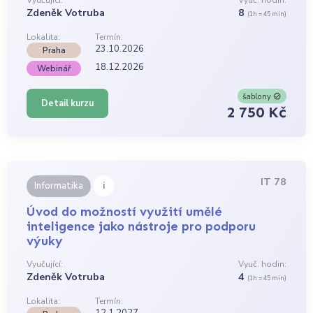
Vyučující:
Vyuč. hodin:
Zdeněk Votruba
8
(1h = 45 min)
Lokalita:
Termín:
23.10.2026
Praha
18.12.2026
Webinář
šablony
Detail kurzu
2 750 Kč
IT 78
i
Informatika
Úvod do možností využití umělé
inteligence jako nástroje pro podporu
výuky
Vyučující:
Vyuč. hodin:
Zdeněk Votruba
4
(1h = 45 min)
Lokalita:
Termín:
12.1.2027