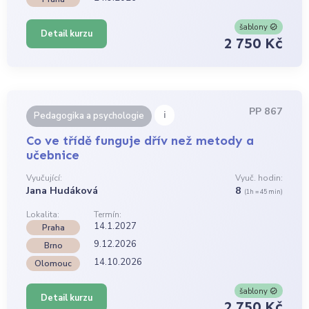
šablony
Detail kurzu
2 750 Kč
PP 867
i
Pedagogika a psychologie
Co ve třídě funguje dřív než metody a
učebnice
Vyučující:
Vyuč. hodin:
Jana Hudáková
8
(1h = 45 min)
Lokalita:
Termín:
14.1.2027
Praha
9.12.2026
Brno
14.10.2026
Olomouc
šablony
Detail kurzu
2 750 Kč