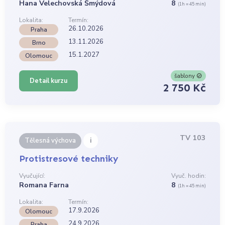
Hana Velechovská Šmýdová
8
(1h = 45 min)
Lokalita:
Termín:
26.10.2026
Praha
13.11.2026
Brno
15.1.2027
Olomouc
šablony
Detail kurzu
2 750 Kč
TV 103
i
Tělesná výchova
Protistresové techniky
Vyučující:
Vyuč. hodin:
Romana Farna
8
(1h = 45 min)
Lokalita:
Termín:
17.9.2026
Olomouc
24.9.2026
Praha