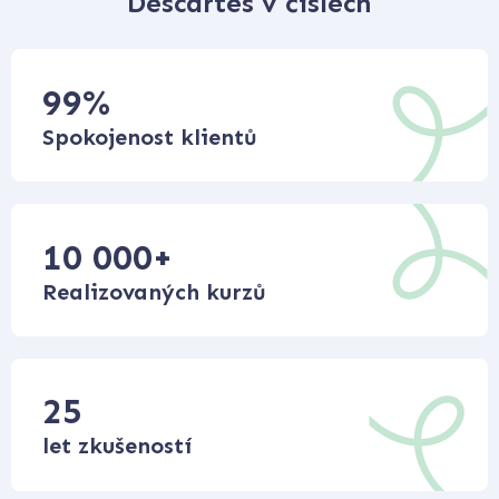
Descartes v číslech
99
%
Spokojenost klientů
10 000
+
Realizovaných kurzů
25
let zkušeností