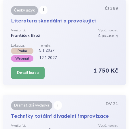
ČJ 389
i
Český jazyk
Literatura skandální a provokující
Vyučující:
Vyuč. hodin:
František Brož
4
(1h = 45 min)
Lokalita:
Termín:
5.1.2027
Praha
12.1.2027
Webinář
1 750 Kč
Detail kurzu
DV 21
i
Dramatická výchova
Techniky totální divadelní improvizace
Vyučující:
Vyuč. hodin: