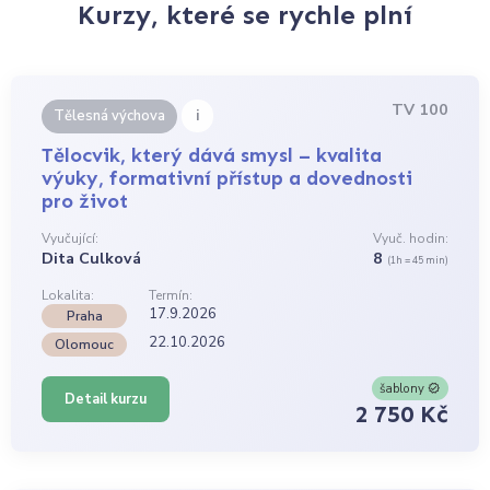
Kurzy, které se rychle plní
TV 100
i
Tělesná výchova
Tělocvik, který dává smysl – kvalita
výuky, formativní přístup a dovednosti
pro život
Vyučující:
Vyuč. hodin:
Dita Culková
8
(1h = 45 min)
Lokalita:
Termín:
17.9.2026
Praha
22.10.2026
Olomouc
šablony
Detail kurzu
2 750 Kč