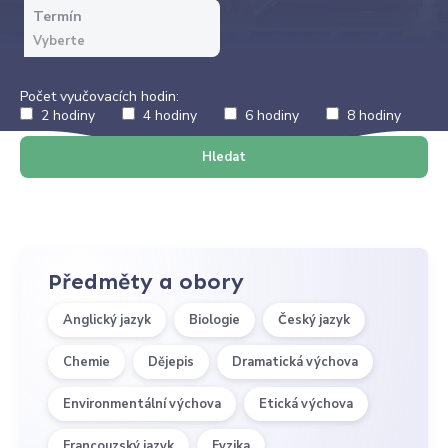
Termín
Počet vyučovacích hodin:
2 hodiny
4 hodiny
6 hodiny
8 hodiny
Hledat
Předměty a obory
Anglický jazyk
Biologie
Český jazyk
Chemie
Dějepis
Dramatická výchova
Environmentální výchova
Etická výchova
Francouzský jazyk
Fyzika