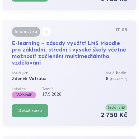
IT 68
i
Informatika
E-learning – zásady využití LMS Moodle
pro základní, střední i vysoké školy včetně
možnosti začlenění multimediálního
vzdělávání
Vyučující:
Vyuč. hodin:
Zdeněk Votruba
8
(1h = 45 min)
Lokalita:
Termín:
17.9.2026
Webinář
šablony
Detail kurzu
2 750 Kč